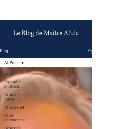
AFULA Avocat
Le Blog de Maître Afula
Blog
All Posts
All Posts
Propriété
intellectuelle
Droit du
travail
Droit pénal
Droit
commercial
Droit des