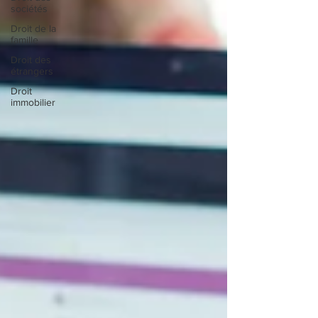
sociétés
Droit de la
famille
Droit des
étrangers
Droit
immobilier