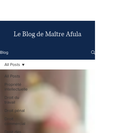
AFULA Avocat
Le Blog de Maître Afula
Blog
All Posts
All Posts
Propriété
intellectuelle
Droit du
travail
Droit pénal
Droit
commercial
Droit des